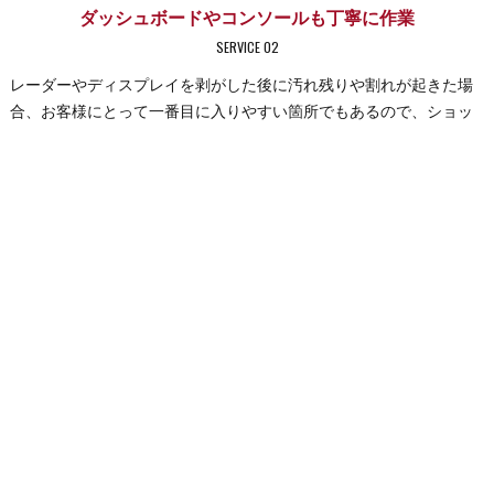
ダッシュボードやコンソールも丁寧に作業
SERVICE 02
レーダーやディスプレイを剥がした後に汚れ残りや割れが起きた場
合、お客様にとって一番目に入りやすい箇所でもあるので、ショッ
クは大きいことでしょう。そんな汚れや割れにもリペア技術で誠心
誠意対応いたしますので、ご相談ください。お車の査定対策にもお
すすめいたします。