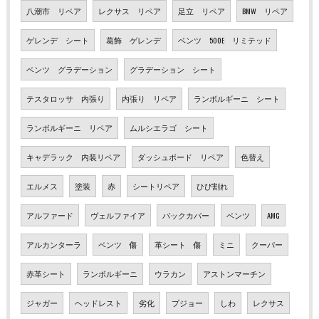
八潮市 リペア
レクサス リペア
足立 リペア
BMW リペア
ゲレンデ シート
葛飾 ゲレンデ
ベンツ 500E リミテッド
ベンツ グラデーション
グラデーション シート
テスタロッサ 内張り
内張り リペア
ランボルギーニ シート
ランボルギーニ リペア
ムルシエラゴ シート
キャデラック 内装リペア
ダッシュボード リペア
色替え
エルメス
塗装
赤
シートリペア
ひび割れ
アルファード
ヴェルファイア
バックカバー
ベンツ
AMG
アルカンターラ
ベンツ 傷
革シート 傷
ミニ
クーパー
赤革シート
ランボルギーニ
ウラカン
アストンマーチン
ジャガー
ヘッドレスト
劣化
プジョー
しわ
レクサス