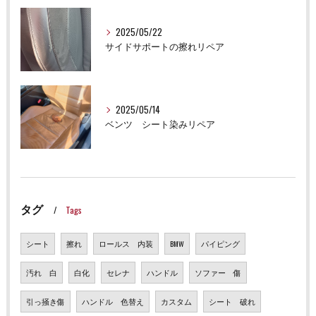
2025/05/22
サイドサポートの擦れリペア
2025/05/14
ベンツ シート染みリペア
タグ
Tags
シート
擦れ
ロールス 内装
BMW
パイピング
汚れ 白
白化
セレナ
ハンドル
ソファー 傷
引っ掻き傷
ハンドル 色替え
カスタム
シート 破れ