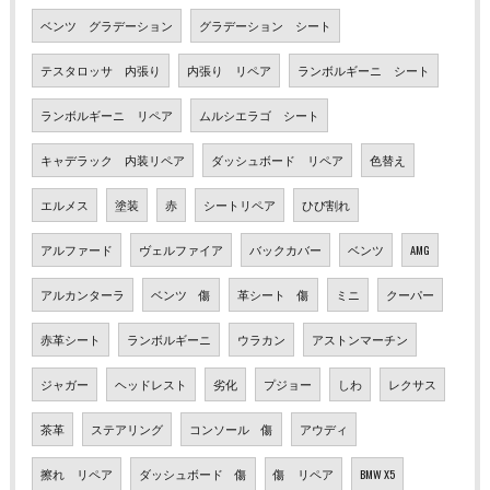
ベンツ グラデーション
グラデーション シート
テスタロッサ 内張り
内張り リペア
ランボルギーニ シート
ランボルギーニ リペア
ムルシエラゴ シート
キャデラック 内装リペア
ダッシュボード リペア
色替え
エルメス
塗装
赤
シートリペア
ひび割れ
アルファード
ヴェルファイア
バックカバー
ベンツ
AMG
アルカンターラ
ベンツ 傷
革シート 傷
ミニ
クーパー
赤革シート
ランボルギーニ
ウラカン
アストンマーチン
ジャガー
ヘッドレスト
劣化
プジョー
しわ
レクサス
茶革
ステアリング
コンソール 傷
アウディ
擦れ リペア
ダッシュボード 傷
傷 リペア
BMW X5